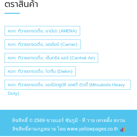
ตราสินค้า
หจก. ทีวายเทรดดิ้ง, อามีน่า (AMENA)
หจก. ทีวายเทรดดิ้ง, แคเรียร์ (Carrier)
หจก. ทีวายเทรดดิ้ง, เซ็นทรัล แอร์ (Central Air)
หจก. ทีวายเทรดดิ้ง, ไดกิ้น (Daikin)
หจก. ทีวายเทรดดิ้ง, แอร์มิตซูบิชิ เฮฟวี่ ดิวตี้ (Mitsubishi Heavy
Duty)
ลิขสิทธิ์ © 2569
ขายแอร์ ชัยภูมิ - ที วาย เทรดดิ้ง
สงวน
ลิขสิทธิ์ตามกฏหมาย โดย
www.yellowpages.co.th