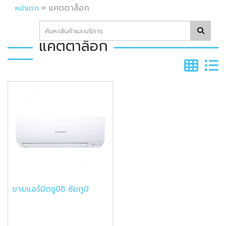
»
แคตตาล็อก
หน้าแรก
แคตตาล็อก
ขายแอร์มิตซูบิชิ ชัยภูมิ