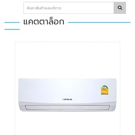
แคตตาล็อก